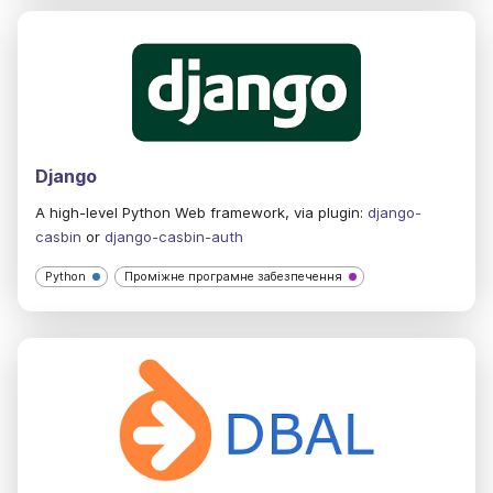
Django
A high-level Python Web framework, via plugin:
django-
casbin
or
django-casbin-auth
Python
Проміжне програмне забезпечення