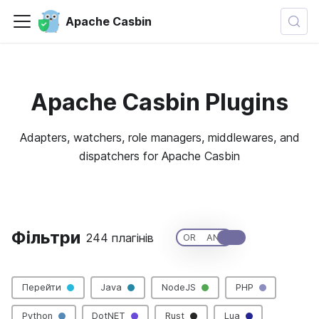
Apache Casbin
Apache Casbin Plugins
Adapters, watchers, role managers, middlewares, and
dispatchers for Apache Casbin
🚀 Want to contribute a new plugin?
Фільтри
244 плагінів
Clear All
OR
AND
Перейти
Java
NodeJS
PHP
Python
DotNET
Rust
Lua