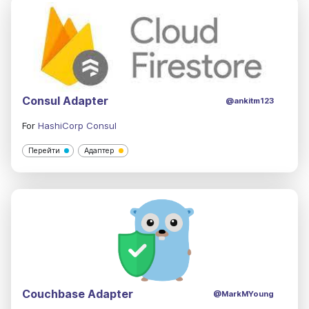
Consul Adapter
@ankitm123
For
HashiCorp Consul
Перейти
Адаптер
Couchbase Adapter
@MarkMYoung