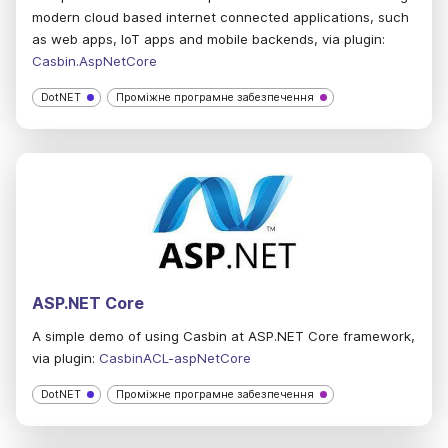
modern cloud based internet connected applications, such
as web apps, IoT apps and mobile backends, via plugin:
Casbin.AspNetCore
DotNET
Проміжне програмне забезпечення
ASP.NET Core
A simple demo of using Casbin at ASP.NET Core framework,
via plugin:
CasbinACL-aspNetCore
DotNET
Проміжне програмне забезпечення