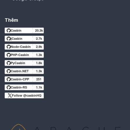
Thêm
Casbin
20.3k
jCasbin
2.7k
Node-Casbin
2.9k
PHP-Casbin
1.3k
PyCasbin
1.8k
Casbin.NET
1.3k
Casbin-CPP
251
Casbin-RS
1.1k
Follow @casbinHQ