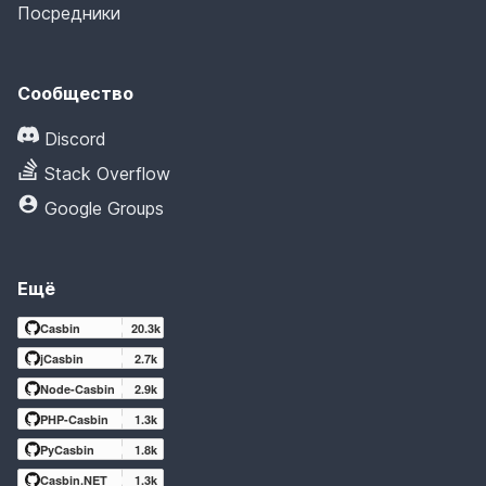
Посредники
Сообщество
Discord
Stack Overflow
Google Groups
Ещё
Casbin
20.3k
jCasbin
2.7k
Node-Casbin
2.9k
PHP-Casbin
1.3k
PyCasbin
1.8k
Casbin.NET
1.3k