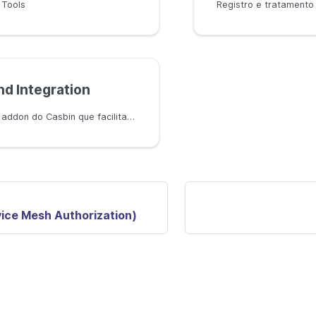
 Tools
Registro e tratamento
nd Integration
Casbin.js é um addon do Casbin que facilita a gestão do controle de acesso na aplicação frontend
ice Mesh Authorization)