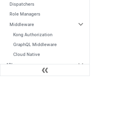
Dispatchers
Role Managers
Middleware
Kong Authorization
GraphQL Middleware
Cloud Native
API
API Overview
Management API
Documentação
RBAC API
Primeiros Passos
RBAC with Domains API
API de Gerenciamento
RBAC with Conditions API
API de RBAC
Role Manager API
Middlewares