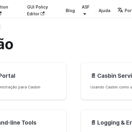
tion
GUI Policy
ASF
Blog
Ajuda
Por
Editor
ão
Portal
📄️
Casbin Serv
inistração para Casbin
Usando Casbin como u
d-line Tools
📄️
Logging & Er