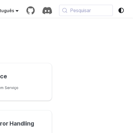
Pesquisar
tuguês
ice
m Serviço
ror Handling