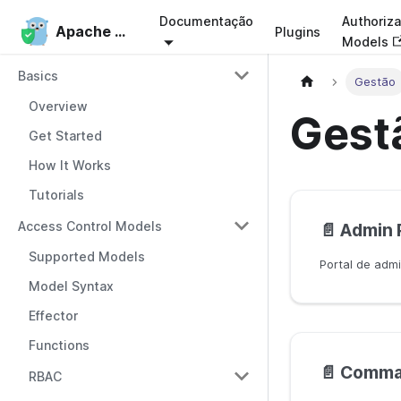
Documentação
Authoriza
Apache Casbin
Apache Casbin
Plugins
Models
Basics
Gestão
Overview
Gest
Get Started
How It Works
Tutorials
Access Control Models
📄️
Admin 
Supported Models
Portal de adm
Model Syntax
Effector
Functions
📄️
Comman
RBAC