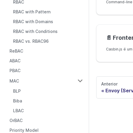
RBAC
Command-line
RBAC with Pattern
RBAC with Domains
RBAC with Conditions
📄️
Fronte
RBAC vs. RBAC96
ReBAC
ABAC
PBAC
MAC
Anterior
Envoy (Serv
BLP
Biba
LBAC
OrBAC
Priority Model