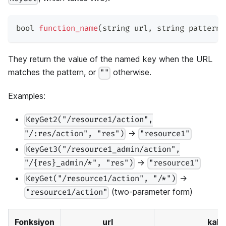
bool 
function_name
(
string url
,
 string pattern
,
They return the value of the named key when the URL
matches the pattern, or
otherwise.
""
Examples:
KeyGet2("/resource1/action",
→
"/:res/action", "res")
"resource1"
KeyGet3("/resource1_admin/action",
→
"/{res}_admin/*", "res")
"resource1"
→
KeyGet("/resource1/action", "/*")
(two-parameter form)
"resource1/action"
Fonksiyon
url
kalıp