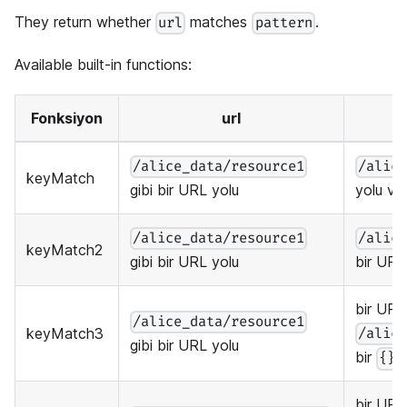
They return whether
matches
.
url
pattern
Available built-in functions:
Fonksiyon
url
/alice_data/resource1
/alic
keyMatch
gibi bir URL yolu
yolu v
/alice_data/resource1
/alic
keyMatch2
gibi bir URL yolu
bir URL
bir URL
/alice_data/resource1
keyMatch3
/alic
gibi bir URL yolu
bir
k
{}
bir URL