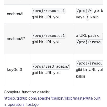
gibi bir
/proj/resource1
/proj/*
anahtarAl
gibi bir URL yolu
veya
kalıbı
*
a URL path or
/proj/resource1
:
anahtarAl2
gibi bir URL yolu
/proj/:resourc
/proj/{resourc
/proj/res3_admin/
keyGet3
gibi bir URL yolu
gibi bir URL yolu
kalıbı
Complete function details:
https://github.com/apache/casbin/blob/master/util/builti
n_operators_test.go