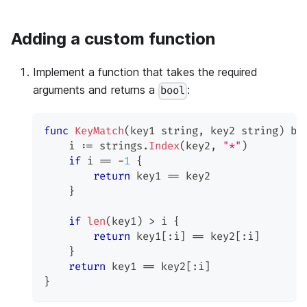
Adding a custom function
Implement a function that takes the required
arguments and returns a
:
bool
func
KeyMatch
(
key1 
string
,
 key2 
string
)
bo
    i 
:=
 strings
.
Index
(
key2
,
"*"
)
if
 i 
==
-
1
{
return
 key1 
==
 key2
}
if
len
(
key1
)
>
 i 
{
return
 key1
[
:
i
]
==
 key2
[
:
i
]
}
return
 key1 
==
 key2
[
:
i
]
}