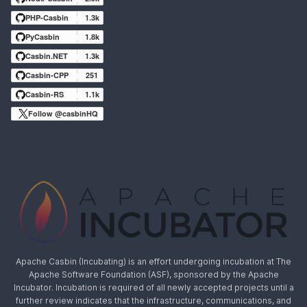
PHP-Casbin
1.3k
PyCasbin
1.8k
Casbin.NET
1.3k
Casbin-CPP
251
Casbin-RS
1.1k
Follow @casbinHQ
Apache Casbin (Incubating) is an effort undergoing incubation at The
Apache Software Foundation (ASF), sponsored by the Apache
Incubator. Incubation is required of all newly accepted projects until a
further review indicates that the infrastructure, communications, and