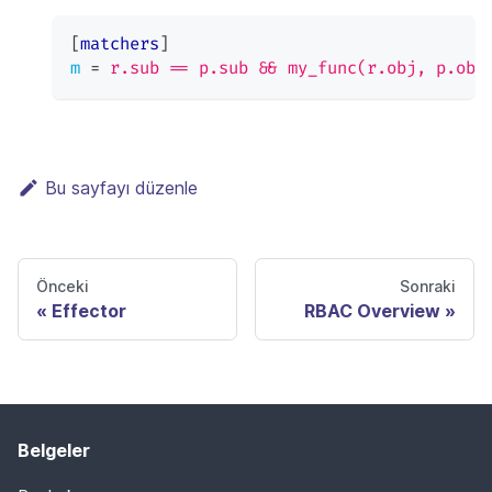
[
matchers
]
m
=
r.sub == p.sub && my_func(r.obj, p.obj
Bu sayfayı düzenle
Önceki
Sonraki
Effector
RBAC Overview
Belgeler