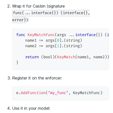
Wrap it for Casbin (signature
func(...interface{}) (interface{},
):
error)
func
KeyMatchFunc
(
args 
...
interface
{
}
)
(
in
    name1 
:=
 args
[
0
]
.
(
string
)
    name2 
:=
 args
[
1
]
.
(
string
)
return
(
bool
)
(
KeyMatch
(
name1
,
 name2
)
)
,
}
Register it on the enforcer:
e
.
AddFunction
(
"my_func"
,
 KeyMatchFunc
)
Use it in your model: