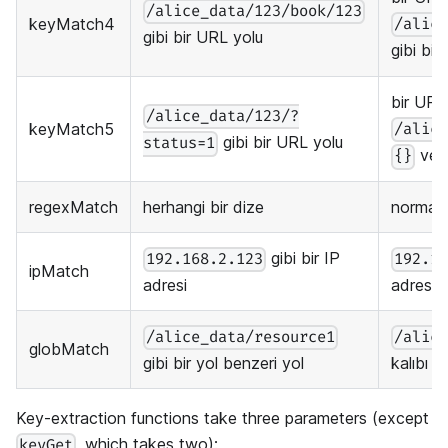
/alice_data/123/book/123
keyMatch4
/alic
gibi bir URL yolu
gibi bir
bir URL
/alice_data/123/?
keyMatch5
/alic
gibi bir URL yolu
status=1
ve
{}
regexMatch
herhangi bir dize
normal 
gibi bir IP
192.168.2.123
192.1
ipMatch
adresi
adresi 
/alice_data/resource1
/alic
globMatch
gibi bir yol benzeri yol
kalıbı
Key-extraction functions take three parameters (except
, which takes two):
keyGet