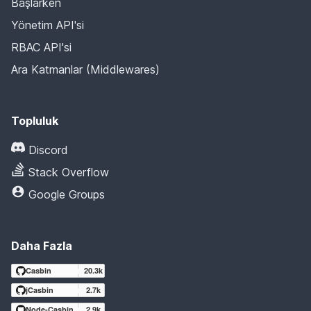
Başlarken
Yönetim API'si
RBAC API'si
Ara Katmanlar (Middlewares)
Topluluk
Discord
Stack Overflow
Google Groups
Daha Fazla
Casbin
20.3k
jCasbin
2.7k
Node-Casbin
2.9k