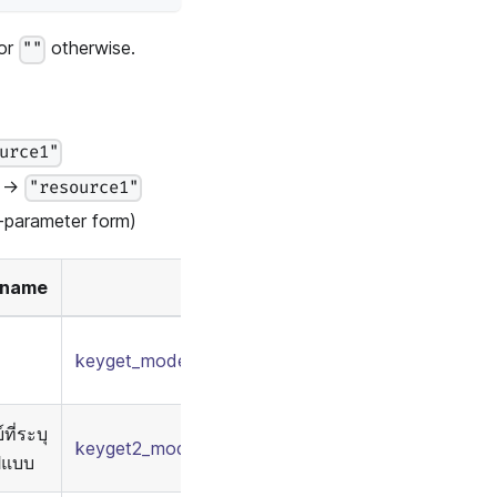
 or
otherwise.
""
urce1"
→
"resource1"
parameter form)
_name
keyget_model.conf
/
keymatch_policy.csv
ย์ที่ระบุ
keyget2_model.conf
/
keymatch2_policy.csv
ปแบบ