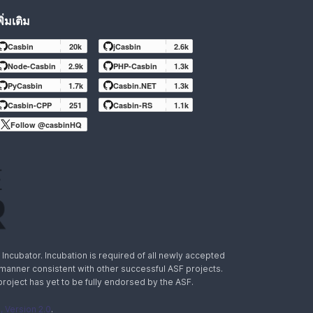
พิ่มเติม
Casbin
20k
jCasbin
2.6k
Node-Casbin
2.9k
PHP-Casbin
1.3k
PyCasbin
1.7k
Casbin.NET
1.3k
Casbin-CPP
251
Casbin-RS
1.1k
Follow @casbinHQ
ncubator. Incubation is required of all newly accepted
a manner consistent with other successful ASF projects.
 project has yet to be fully endorsed by the ASF.
 Version 2.0
.