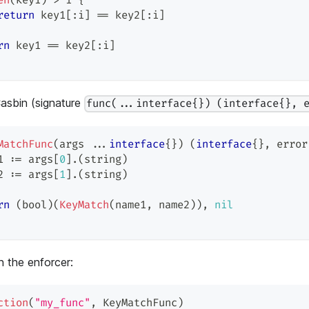
en
(
key1
)
>
 i 
{
return
 key1
[
:
i
]
==
 key2
[
:
i
]
rn
 key1 
==
 key2
[
:
i
]
Casbin (signature
func(...interface{}) (interface{}, 
MatchFunc
(
args 
...
interface
{
}
)
(
interface
{
}
,
error
1 
:=
 args
[
0
]
.
(
string
)
2 
:=
 args
[
1
]
.
(
string
)
rn
(
bool
)
(
KeyMatch
(
name1
,
 name2
)
)
,
nil
n the enforcer:
ction
(
"my_func"
,
 KeyMatchFunc
)