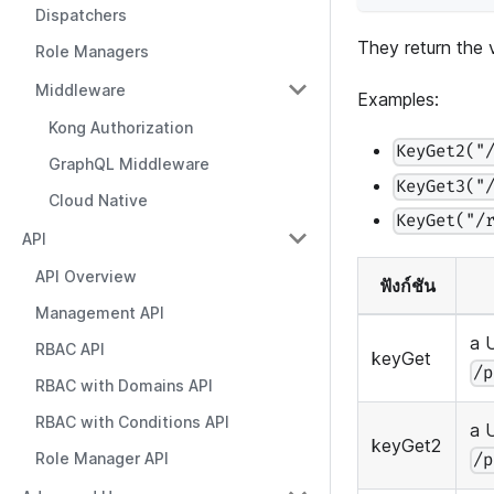
Dispatchers
They return the
Role Managers
Middleware
Examples:
Kong Authorization
KeyGet2("
GraphQL Middleware
KeyGet3("
Cloud Native
KeyGet("/
API
API Overview
ฟังก์ชัน
Management API
a 
RBAC API
keyGet
/p
RBAC with Domains API
RBAC with Conditions API
a 
keyGet2
Role Manager API
/p