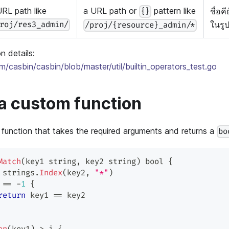
URL path like
a URL path or
pattern like
ชื่อคี
{}
ในรู
roj/res3_admin/
/proj/{resource}_admin/*
n details:
om/casbin/casbin/blob/master/util/builtin_operators_test.go
a custom function
function that takes the required arguments and returns a
bo
Match
(
key1 
string
,
 key2 
string
)
bool
{
 strings
.
Index
(
key2
,
"*"
)
 
==
-
1
{
return
 key1 
==
 key2