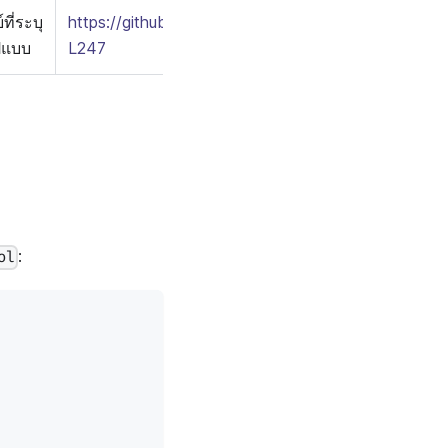
ย์ที่ระบุ
https://github.com/casbin/casbin/blob/7bd496f94
ปแบบ
L247
:
ol