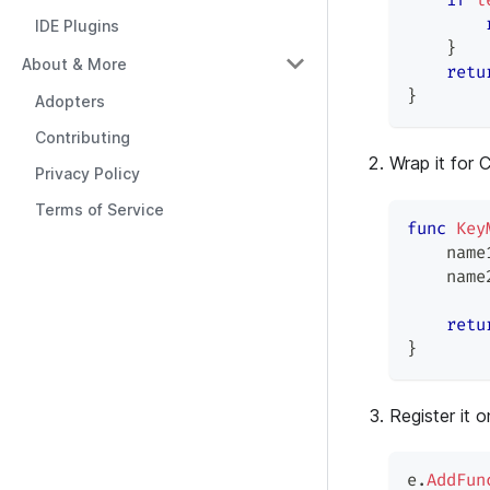
if
l
IDE Plugins
}
About & More
retu
}
Adopters
Contributing
Wrap it for 
Privacy Policy
Terms of Service
func
Key
    name
    name
retu
}
Register it o
e
.
AddFun