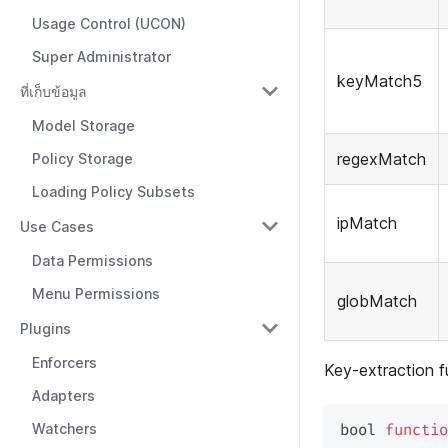
Usage Control (UCON)
Super Administrator
keyMatch5
ที่เก็บข้อมูล
Model Storage
regexMatch
Policy Storage
Loading Policy Subsets
ipMatch
Use Cases
Data Permissions
Menu Permissions
globMatch
Plugins
Enforcers
Key-extraction f
Adapters
Watchers
bool 
functio