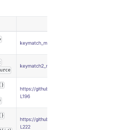
*
keymatch_model.conf
/
keymatch_policy.csv
:
keymatch2_model.conf
/
keymatch2_policy.csv
ource
{}
https://github.com/casbin/casbin/blob/277c1a2b8
L196
}
{}
https://github.com/casbin/casbin/blob/277c1a2b
L222