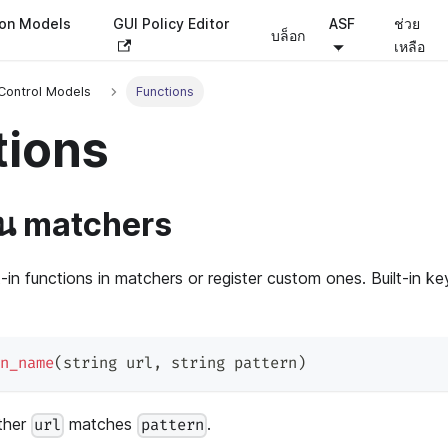
ion Models
GUI Policy Editor
ASF
ช่วย
บล็อก
เหลือ
Control Models
Functions
tions
นใน matchers
t-in functions in matchers or register custom ones. Built-in k
n_name
(
string url
,
 string pattern
)
ther
matches
.
url
pattern