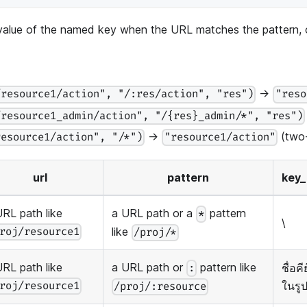
 value of the named key when the URL matches the pattern,
→
/resource1/action", "/:res/action", "res")
"reso
/resource1_admin/action", "/{res}_admin/*", "res")
→
(two-
resource1/action", "/*")
"resource1/action"
url
pattern
key
URL path like
a URL path or a
pattern
*
\
like
roj/resource1
/proj/*
URL path like
a URL path or
pattern like
ชื่อคี
:
ในรู
roj/resource1
/proj/:resource