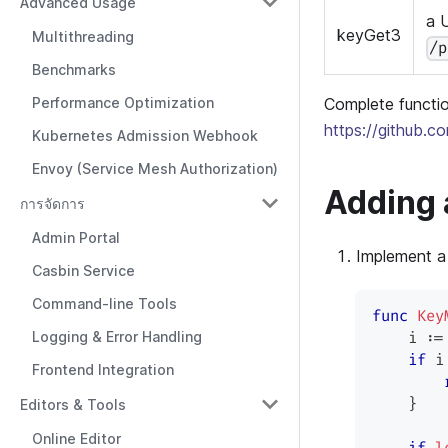
Advanced Usage
a 
keyGet3
Multithreading
/p
Benchmarks
Complete functio
Performance Optimization
https://github.c
Kubernetes Admission Webhook
Envoy (Service Mesh Authorization)
Adding 
การจัดการ
Admin Portal
Implement a 
Casbin Service
Command-line Tools
func
Key
Logging & Error Handling
    i 
:=
if
 i
Frontend Integration
}
Editors & Tools
Online Editor