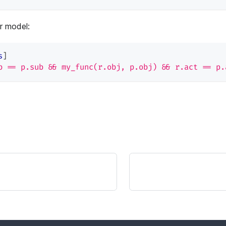
ur model:
s
]
b == p.sub && my_func(r.obj, p.obj) && r.act == p.