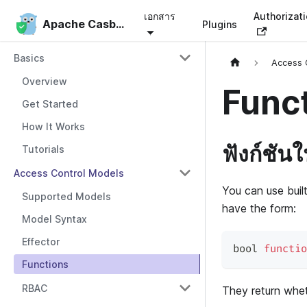
เอกสาร
Authorizat
Apache Casbin
Apache Casbin
Plugins
Basics
Access 
Overview
Func
Get Started
How It Works
ฟังก์ชั
Tutorials
Access Control Models
You can use buil
Supported Models
have the form:
Model Syntax
Effector
bool 
functio
Functions
RBAC
They return whe