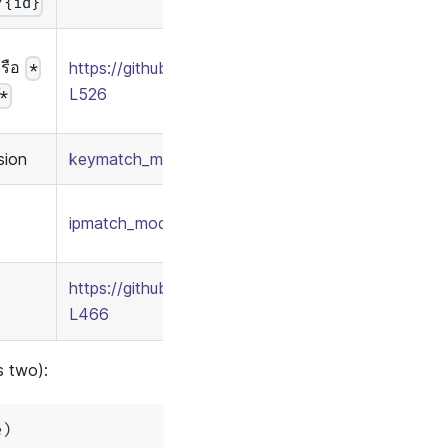
/{id}
รือ
https://github.com/casbin/casbin/blob/1cde2646d
*
L526
/*
sion
keymatch_model.conf
/
keymatch_policy.csv
ipmatch_model.conf
/
ipmatch_policy.csv
https://github.com/casbin/casbin/blob/277c1a2b
L466
s two):
e
)