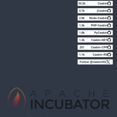
20.3k
Casbin
2.7k
jCasbin
2.9k
Node-Casbin
1.3k
PHP-Casbin
1.8k
PyCasbin
1.3k
Casbin.NET
251
Casbin-CPP
1.1k
Casbin-RS
Follow @casbinHQ