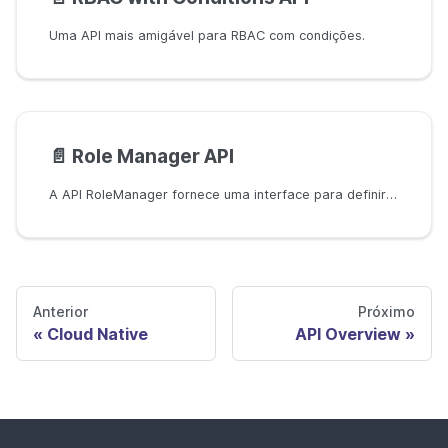
Uma API mais amigável para RBAC com condições.
📄️
Role Manager API
A API RoleManager fornece uma interface para definir operações para gerenciar papéis. A adição de uma função de correspondência ao RoleManager permite o uso de curingas em nomes de papéis e domínios.
Anterior
Próximo
Cloud Native
API Overview