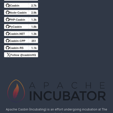
jCasbin
2.7k
Node-Casbin
2.9k
PHP-Casbin
1.3k
PyCasbin
1.8k
Casbin.NET
1.3k
Casbin-CPP
251
Casbin-RS
1.1k
Follow @casbinHQ
Apache Casbin (Incubating) is an effort undergoing incubation at The