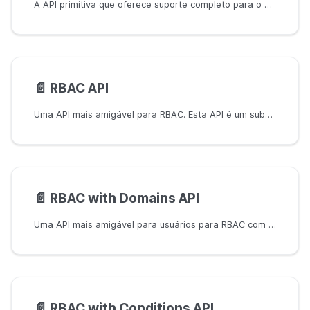
A API primitiva que oferece suporte completo para o gerenciamento de políticas do Casbin
📄️
RBAC API
Uma API mais amigável para RBAC. Esta API é um subconjunto da API de Gerenciamento. Os usuários RBAC poderiam usar esta API para simplificar o código
📄️
RBAC with Domains API
Uma API mais amigável para usuários para RBAC com domínios. Esta API é um subconjunto da API de Gerenciamento. Usuários RBAC podem usar esta API para simplificar seu código.
📄️
RBAC with Conditions API