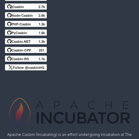
jCasbin
2.7k
Node-Casbin
2.9k
PHP-Casbin
1.3k
PyCasbin
1.8k
Casbin.NET
1.3k
Casbin-CPP
251
Casbin-RS
1.1k
Follow @casbinHQ
Apache Casbin (Incubating) is an effort undergoing incubation at The