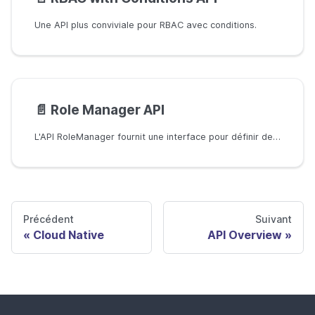
Une API plus conviviale pour RBAC avec conditions.
📄️
Role Manager API
L'API RoleManager fournit une interface pour définir des opérations pour gérer les rôles. L'ajout d'une fonction de correspondance au RoleManager permet l'utilisation de caractères génériques dans les noms de rôles et les domaines.
Précédent
Suivant
Cloud Native
API Overview