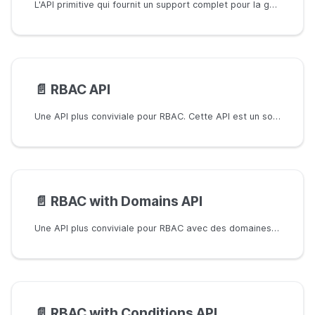
L'API primitive qui fournit un support complet pour la gestion des politiques Casbin
📄️
RBAC API
Une API plus conviviale pour RBAC. Cette API est un sous-ensemble de l'API de gestion. Les utilisateurs RBAC pourraient utiliser cette API pour simplifier le code.
📄️
RBAC with Domains API
Une API plus conviviale pour RBAC avec des domaines. Cette API est un sous-ensemble de l'API de gestion. Les utilisateurs RBAC peuvent utiliser cette API pour simplifier leur code.
📄️
RBAC with Conditions API