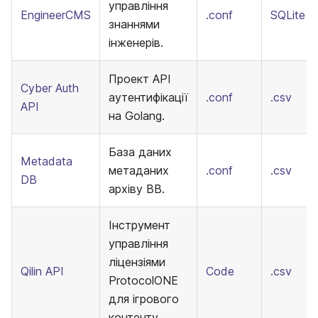
управління
EngineerCMS
.conf
SQLite
знаннями
інженерів.
Проект API
Cyber Auth
аутентифікації
.conf
.csv
API
на Golang.
База даних
Metadata
метаданих
.conf
.csv
DB
архіву BB.
Інструмент
управління
ліцензіями
Qilin API
Code
.csv
ProtocolONE
для ігрового
контенту.