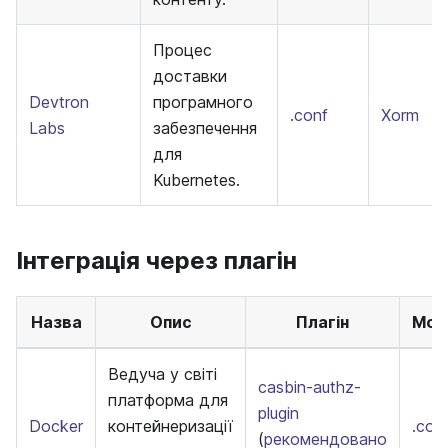
Процес
доставки
Devtron
програмного
.conf
Xorm
Labs
забезпечення
для
Kubernetes.
Інтеграція через плагін
Назва
Опис
Плагін
Мод
Ведуча у світі
casbin-authz-
платформа для
plugin
Docker
контейнеризації
.con
(
рекомендовано