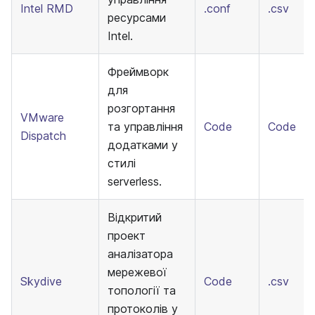
Intel RMD
.conf
.csv
ресурсами
Intel.
Фреймворк
для
розгортання
VMware
та управління
Code
Code
Dispatch
додатками у
стилі
serverless.
Відкритий
проект
аналізатора
мережевої
Skydive
Code
.csv
топології та
протоколів у