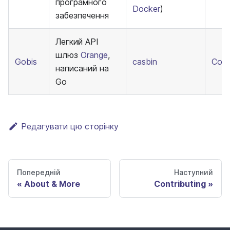
програмного
Docker
)
забезпечення
Легкий API
шлюз
Orange
,
Gobis
casbin
Cod
написаний на
Go
Редагувати цю сторінку
Попередній
Наступний
About & More
Contributing