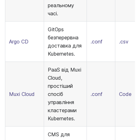
реальному
часі.
GitOps
безперервна
Argo CD
.conf
.csv
доставка для
Kubernetes.
PaaS від Muxi
Cloud,
простіший
Muxi Cloud
спосіб
.conf
Code
управління
кластерами
Kubernetes.
CMS для