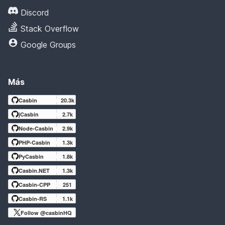
Discord
Stack Overflow
Google Groups
Más
Casbin
20.3k
jCasbin
2.7k
Node-Casbin
2.9k
PHP-Casbin
1.3k
PyCasbin
1.8k
Casbin.NET
1.3k
Casbin-CPP
251
Casbin-RS
1.1k
Follow @casbinHQ