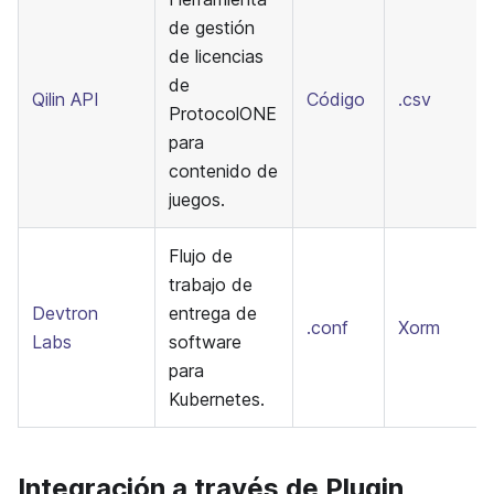
de gestión
de licencias
de
Qilin API
Código
.csv
ProtocolONE
para
contenido de
juegos.
Flujo de
trabajo de
Devtron
entrega de
.conf
Xorm
Labs
software
para
Kubernetes.
Integración a través de Plugin