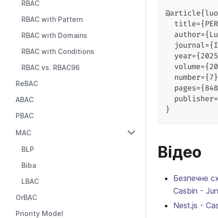
RBAC
@article{luo
RBAC with Pattern
  title={PER
  author={Lu
RBAC with Domains
  journal={I
RBAC with Conditions
  year={2025
  volume={20
RBAC vs. RBAC96
  number={7}
ReBAC
  pages={848
  publisher=
ABAC
}
PBAC
MAC
Відео
BLP
Biba
Безпечне сх
LBAC
Casbin - Ju
OrBAC
Nest.js - C
Priority Model