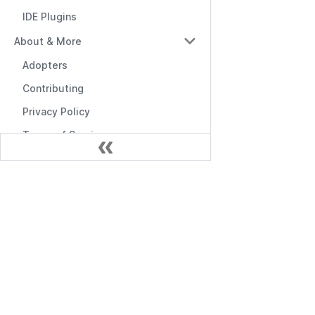
IDE Plugins
About & More
Adopters
Contributing
Privacy Policy
Terms of Service
Документація
Початок роботи
API управління
API RBAC
Проміжні програми