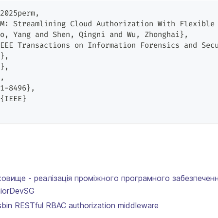
2025perm,
M: Streamlining Cloud Authorization With Flexible
o, Yang and Shen, Qingni and Wu, Zhonghai},
EEE Transactions on Information Forensics and Sec
},
},
,
1-8496},
{IEEE}
овище - реалізація проміжного програмного забезпеченн
niorDevSG
asbin RESTful RBAC authorization middleware