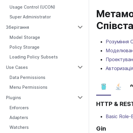
Usage Control (UCON)
Метамод
Super Administrator
Співст
Зберігання
Model Storage
Розуміння C
Policy Storage
Моделюванн
Loading Policy Subsets
Проектуванн
Use Cases
Авторизаці
Data Permissions
Menu Permissions
Plugins
HTTP & REST
Enforcers
Basic Role-
Adapters
Watchers
Gin