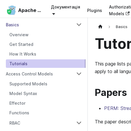
Документація
Authorizat
Apache Casbin
Apache Casbin
Plugins
Models
Basics
Basics
Overview
Tutor
Get Started
How It Works
This page lists 
Tutorials
apply to all lang
Access Control Models
Supported Models
Papers
Model Syntax
Effector
PERM: Stream
Functions
The paper descri
RBAC