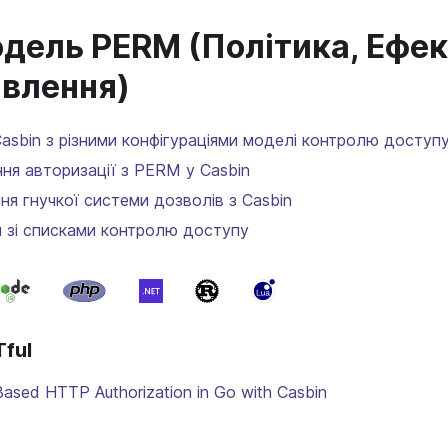
ель PERM (Політика, Ефект
авлення)
asbin з різними конфігураціями моделі контролю доступ
я авторизації з PERM у Casbin
я гнучкої системи дозволів з Casbin
я зі списками контролю доступу
ful
Based HTTP Authorization in Go with Casbin