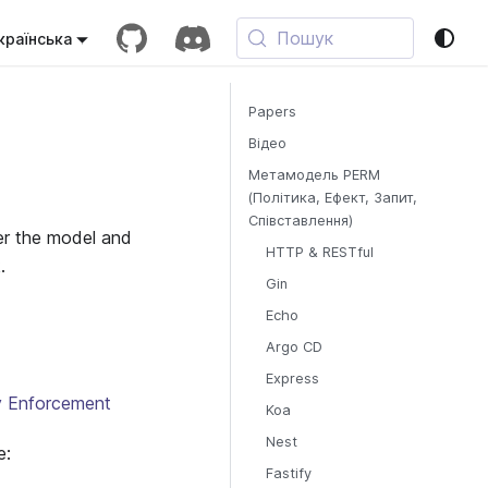
Пошук
країнська
Papers
Відео
Метамодель PERM
(Політика, Ефект, Запит,
Співставлення)
ver the model and
HTTP & RESTful
.
Gin
Echo
Argo CD
Express
cy Enforcement
Koa
Nest
e:
Fastify