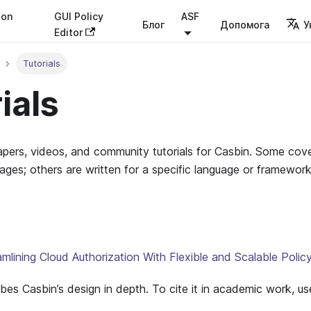
ion
GUI Policy
ASF
Блог
Допомога
У
Editor
Tutorials
ials
papers, videos, and community tutorials for Casbin. Some co
uages; others are written for a specific language or framework
lining Cloud Authorization With Flexible and Scalable Poli
bes Casbin’s design in depth. To cite it in academic work, us