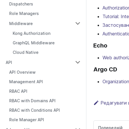
Dispatchers
Authorizatio
Role Managers
Tutorial: In
Middleware
Застосуванн
Kong Authorization
Authenticati
GraphQL Middleware
Echo
Cloud Native
Web authori
API
Argo CD
API Overview
Organizatio
Management API
RBAC API
RBAC with Domains API
Редагувати 
RBAC with Conditions API
Role Manager API
Попередній