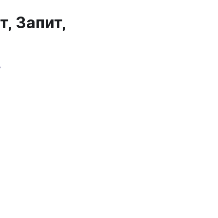
, Запит,
у