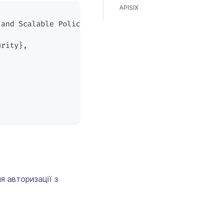
APISIX
 and Scalable Policy Enforcement},
urity},
я авторизації з